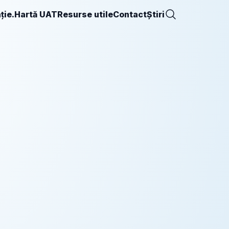
ție.
Hartă UAT
Resurse utile
Contact
Știri