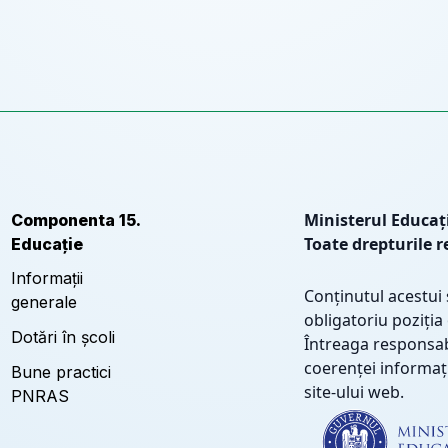
Ministerul Educați
Componenta 15.
Toate drepturile r
Educație
Informații
Conținutul acestui
generale
obligatoriu poziția
Dotări în școli
Întreaga responsabi
coerenței informați
Bune practici
site-ului web.
PNRAS