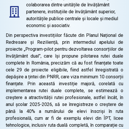
colaborarea dintre unitățile de învățământ
partenere, instituțiile de învățământ superior,
autoritățile publice centrale și locale și mediul
economic și asociativ.
Din perspectiva investițiilor făcute din Planul Național de
Redresare și Reziliență, prin intermediul apelului de
proiecte „Program-pilot pentru dezvoltarea consorțiilor de
învățământ dual”, care își propune pilotarea rutei duale
complete în România, precizăm că au fost finanțate toate
cele 29 de proiecte eligibile, fiind astfel înregistrată o
depășire a țintei din PNRR, care viza minimum 10 consorții
finanțate. Prin această investiție majoră, corelată cu
implementarea rutei duale complete, se estimează o
creștere a atractivității rutei profesionale, astfel încât, în
anul școlar 2025-2026, să se înregistreze o creștere de
până la 40% a numărului de elevi înscriși în ruta
profesională, cum ar fi de exemplu elevi din ÎPT, licee
tehnologice, inclusiv ruta duală completă, în comparație cu