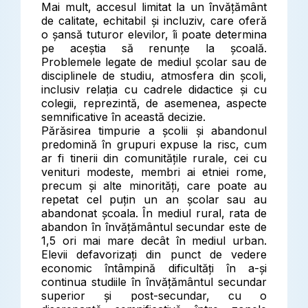
Mai mult, accesul limitat la un învățământ
de calitate, echitabil și incluziv, care oferă
o șansă tuturor elevilor, îi poate determina
pe aceștia să renunțe la școală.
Problemele legate de mediul școlar sau de
disciplinele de studiu, atmosfera din școli,
inclusiv relația cu cadrele didactice și cu
colegii, reprezintă, de asemenea, aspecte
semnificative în această decizie.
Părăsirea timpurie a școlii și abandonul
predomină în grupuri expuse la risc, cum
ar fi tinerii din comunitățile rurale, cei cu
venituri modeste, membri ai etniei rome,
precum și alte minorități, care poate au
repetat cel puțin un an școlar sau au
abandonat școala. În mediul rural, rata de
abandon în învățământul secundar este de
1,5 ori mai mare decât în mediul urban.
Elevii defavorizați din punct de vedere
economic întâmpină dificultăți în a-și
continua studiile în învățământul secundar
superior și post-secundar, cu o