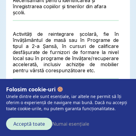
Recensământ pentru identificarea și
înregistrarea copiilor și tinerilor din afara
școlii.
Activități de reintegrare școlară, fie în
învățământul de masă sau în Programe de
tipul a 2-a Șansă, în cursuri de calificare
desfășurate de furnizori de formare la nivel
local sau în programe de învățare/recuperare
accelerată, inclusiv achiziție de mobilier
pentru vârstă corespunzătoare etc.
Folosim cookie-uri
Activități de dezvoltare/ îmbunătățire a
Unele dintre ele sunt esențiale, iar altele ne permit să îți
competențelor etc.
oferim o experiență de navigare mai bună. Dacă nu accepți
toate cookie-urile, nu putem garanta funcționalitatea.
Activități de îndrumare (coaching) și consiliere
Acceptă toate
Numai esențiale
profesională.