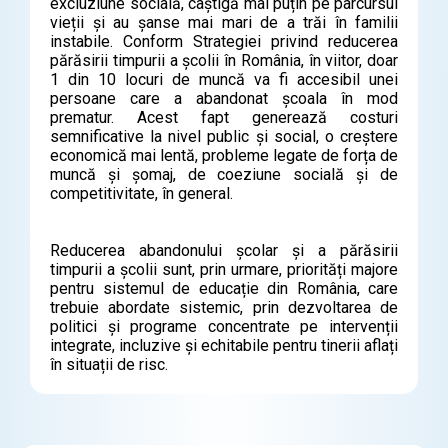
excluziune socială, câștigă mai puțin pe parcursul
vieții și au șanse mai mari de a trăi în familii
instabile. Conform
Strategiei privind reducerea
părăsirii timpurii a școlii în România
, în viitor, doar
1 din 10 locuri de muncă va fi accesibil unei
persoane care a abandonat școala în mod
prematur. Acest fapt generează costuri
semnificative la nivel public și social, o creștere
economică mai lentă, probleme legate de forța de
muncă și șomaj, de coeziune socială și de
competitivitate, în general.
Reducerea abandonului școlar și a părăsirii
timpurii a școlii sunt, prin urmare, priorități majore
pentru sistemul de educație din România, care
trebuie abordate sistemic, prin dezvoltarea de
politici și programe concentrate pe intervenții
integrate, incluzive și echitabile pentru tinerii aflați
în situații de risc.