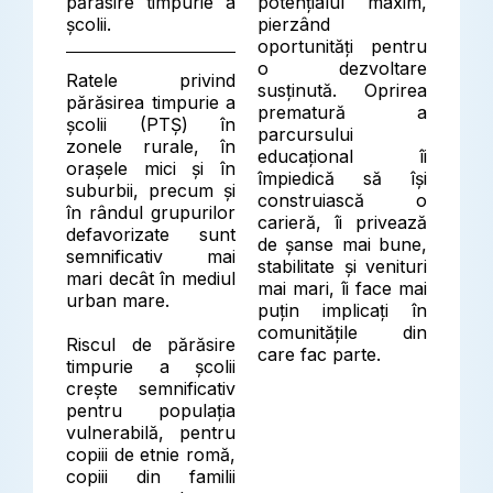
părăsire timpurie a
potențialul maxim,
școlii.
pierzând
oportunități pentru
o dezvoltare
Ratele privind
susținută. Oprirea
părăsirea timpurie a
prematură a
școlii (PTȘ) în
parcursului
zonele rurale, în
educațional îi
orașele mici și în
împiedică să își
suburbii, precum și
construiască o
în rândul grupurilor
carieră, îi privează
defavorizate sunt
de șanse mai bune,
semnificativ mai
stabilitate și venituri
mari decât în mediul
mai mari, îi face mai
urban mare.
puțin implicați în
comunitățile din
Riscul de părăsire
care fac parte.
timpurie a școlii
crește semnificativ
pentru populația
vulnerabilă, pentru
copiii de etnie romă,
copiii din familii