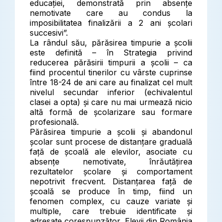
educației, demonstrată prin absențe
nemotivate care au condus la
imposibilitatea finalizării a 2 ani școlari
succesivi”.
La rândul său, părăsirea timpurie a școlii
este definită – în Strategia privind
reducerea părăsirii timpurii a școlii – ca
fiind procentul tinerilor cu vârste cuprinse
între 18-24 de ani care au finalizat cel mult
nivelul secundar inferior (echivalentul
clasei a opta) și care nu mai urmează nicio
altă formă de școlarizare sau formare
profesională.
Părăsirea timpurie a școlii și abandonul
școlar sunt procese de distanțare graduală
față de școală ale elevilor, asociate cu
absențe nemotivate, înrăutățirea
rezultatelor școlare și comportament
nepotrivit frecvent. Distanțarea față de
școală se produce în timp, fiind un
fenomen complex, cu cauze variate și
multiple, care trebuie identificate și
adresate corespunzător. Elevii din România