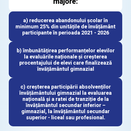
majore:
a) reducerea abandonului școlar în
minimum 25% din unitățile de învățământ
participante în perioada 2021 - 2026
b) îmbunătățirea performanțelor elevilor
la evaluările naționale și creșterea
procentajului de elevi care finalizează
învățământul gimnazial
c) creșterea participării absolvenților
învățământului gimnazial la evaluarea
națională și a ratei de tranziție de la
învățământul secundar inferior –
gimnazial, la învățământul secundar
superior - liceal sau profesional.