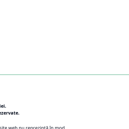
ei.
ezervate.
 site web nu reprezintă în mod