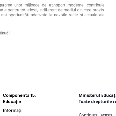
sigurarea unor mijloace de transport moderne, contribuie
ție pentru toți elevii, indiferent de mediul din care provin.
oi oportunități adecvate la nevoile reale și actuale ale
tinuă!
Ministerul Educați
Componenta 15.
Toate drepturile r
Educație
Informații
Conținutul acestui