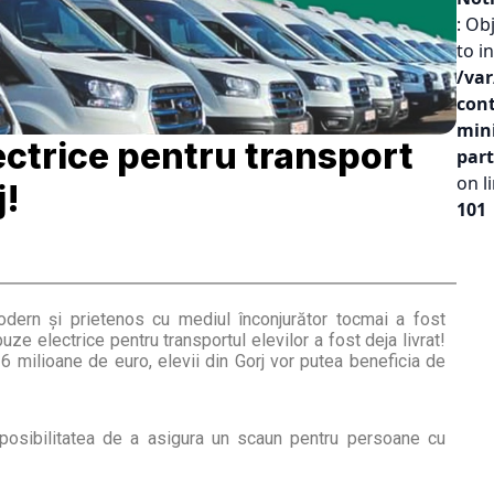
: Ob
to in
/va
con
mini
ctrice pentru transport
part
on l
j!
101
odern și prietenos cu mediul înconjurător tocmai a fost
buze electrice pentru transportul elevilor a fost deja livrat!
6 milioane de euro, elevii din Gorj vor putea beneficia de
posibilitatea de a asigura un scaun pentru persoane cu