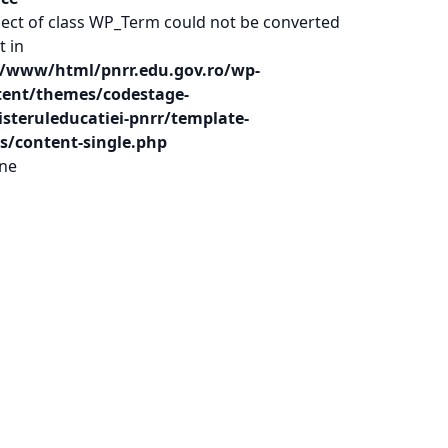
ject of class WP_Term could not be converted
t in
r/www/html/pnrr.edu.gov.ro/wp-
tent/themes/codestage-
steruleducatiei-pnrr/template-
s/content-single.php
ine