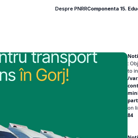
Despre PNRR
Componenta 15. Educ
Not
: Ob
to in
/va
con
mini
part
on l
84
Not