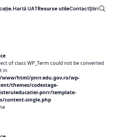
ație.
Hartă UAT
Resurse utile
Contact
Știri
ice
ject of class WP_Term could not be converted
t in
r/www/html/pnrr.edu.gov.ro/wp-
tent/themes/codestage-
steruleducatiei-pnrr/template-
s/content-single.php
ine
ice