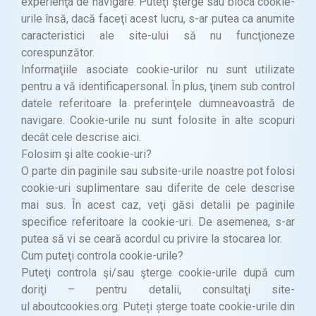
experienţa de navigare. Puteţi şterge sau bloca cookie-
urile însă, dacă faceţi acest lucru, s-ar putea ca anumite
caracteristici ale site-ului să nu funcţioneze
corespunzător.
Informaţiile asociate cookie-urilor nu sunt utilizate
pentru a vă identificapersonal. În plus, ţinem sub control
datele referitoare la preferinţele dumneavoastră de
navigare. Cookie-urile nu sunt folosite în alte scopuri
decât cele descrise aici.
Folosim şi alte cookie-uri?
O parte din paginile sau subsite-urile noastre pot folosi
cookie-uri suplimentare sau diferite de cele descrise
mai sus. În acest caz, veţi găsi detalii pe paginile
specifice referitoare la cookie-uri. De asemenea, s-ar
putea să vi se ceară acordul cu privire la stocarea lor.
Cum puteţi controla cookie-urile?
Puteţi controla şi/sau şterge cookie-urile după cum
doriţi – pentru detalii, consultaţi site-
ul aboutcookies.org. Puteți șterge toate cookie-urile din