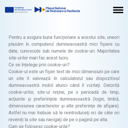
Pentru a asigura buna funcționare a acestui site, uneori
plasăm în computerul dumneavoastră mici fișiere cu
date, cunoscute sub numele de cookie-uri. Majoritatea
site-urilor mari fac acest lucru.
Ce se înțelege prin cookie-uri?
Cookie-ul este un fişier text de mici dimensiuni pe care
un site îl salvează în calculatorul sau dispozitivul
dumneavoastră mobil atunci când îl vizitaţi. Datorită
cookie-urilor, site-ul reţine, pe o perioadă de timp,
acţiunile şi preferinţele dumneavoastră (login, limbă,
dimensiunea caracterelor şi alte preferinţe de afişare).
Astfel nu mai trebuie să le reintroduceţi ori de câte ori
reveniţi la site sau navigaţi de pe o pagină pe alta.
Cum se folosesc cookie-urile?