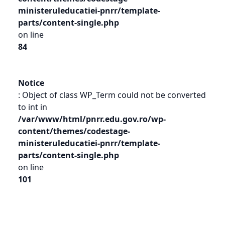
ministeruleducatiei-pnrr/template-
parts/content-single.php
on line
84
Notice
: Object of class WP_Term could not be converted
to int in
/var/www/html/pnrr.edu.gov.ro/wp-
content/themes/codestage-
ministeruleducatiei-pnrr/template-
parts/content-single.php
on line
101