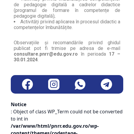
de pedagogie digitală a cadrelor didactice
(programul de formare în competențe de
pedagogie digitală);
Activități privind aplicarea în procesul didactic a
competențelor îmbunătățite.
Observațiile și recomandările privind ghidul
publicat pot fi trimise pe adresa de e-mail
consultare.pnrr@edu.gov.ro
în perioada
17 –
30.01.2024
.
Notice
: Object of class WP_Term could not be converted
to int in
/var/www/html/pnrr.edu.gov.ro/wp-
content/themes/codestage-