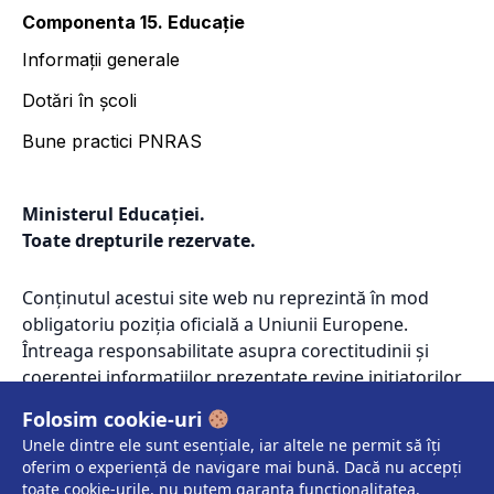
Componenta 15. Educație
Informații generale
Dotări în școli
Bune practici PNRAS
Ministerul Educației.
Toate drepturile rezervate.
Conținutul acestui site web nu reprezintă în mod
obligatoriu poziția oficială a Uniunii Europene.
Întreaga responsabilitate asupra corectitudinii și
coerenței informațiilor prezentate revine inițiatorilor
site-ului web.
Folosim cookie-uri
Unele dintre ele sunt esențiale, iar altele ne permit să îți
oferim o experiență de navigare mai bună. Dacă nu accepți
toate cookie-urile, nu putem garanta funcționalitatea.