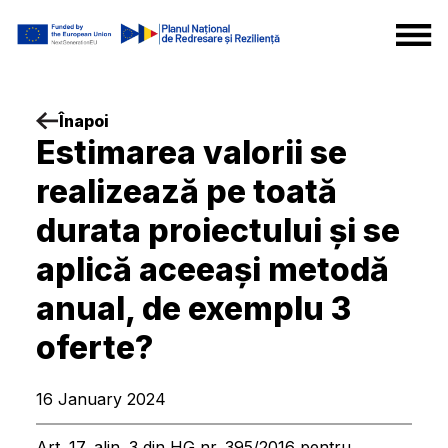
Înapoi
Estimarea valorii se
realizează pe toată
durata proiectului și se
aplică aceeași metodă
anual, de exemplu 3
oferte?
16 January 2024
Art. 17, alin. 3 din HG nr. 395/2016 pentru