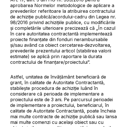
aprobarea Normelor metodologice de aplicare a
prevederilor referitoare la atribuirea contractului
de achiziție publică/acordului-cadru din Legea nr.
98/2016 privind achizițiile publice, cu modificările
și completările ulterioare precizează că „În cazul
în care autoritatea contractantă implementează
proiecte finanțate din fonduri nerambursabile
și/sau având ca obiect cercetarea-dezvoltarea,
prevederile prezentului articol (stabilirea valorii
estimate) se aplică prin raportare la durata
contractului de finanțare/proiectului”.
Astfel, unitatea de învățământ beneficiară de
grant, în calitate de Autoritate Contractantă,
stabilește procedura de achiziție luând în
considerare că perioada de implementare a
proiectului este de 3 ani. Pe parcursul perioadei
de implementare a proiectului, beneficiarul, în
calitate de Autoritate Contractantă, poate încheia
mai multe contracte de achiziție publică sau lansa
mai multe comenzi cu același obiect sau cu