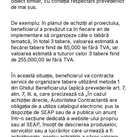
obiect similar, cu condiția respectării prevederilor
de mai sus.
De exemplu: în planul de achiziții al proiectului,
beneficiarul a prevăzut ca în fiecare an de
implementare să organizeze câte o tabără
tematică, în total 3 tabere, valoarea estimată a
fiecărei tabere fiind de 85,000 lei fără TVA, iar
valoarea estimată a tuturor celor 3 tabere fiind
de 255.000,00 lei fără TVA.
În această situație, beneficiarul va contracta
servicii de organizare tabere utilizând metoda 1
din Ghidul Beneficiarului (aplică prevederile art. 7,
alin. 7, lit. a, care precizează că „În cazul
achiziției directe, Autoritatea Contractantă are
obligația de a utiliza catalogul electronic pus la
dispoziție de SEAP sau de a publica un anunț
într-o secțiune dedicată a website-ului propriu
sau al SEAP, însoțit de descrierea produselor,
serviciilor sau a lucrărilor care urmează a fi
achiziționate, pentru achizițiile a căror valoare